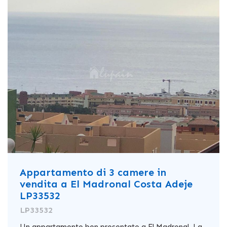
Appartamento di 3 camere in
vendita a El Madronal Costa Adeje
LP33532
LP33532
Un appartamento ben presentato a El Madronal. La