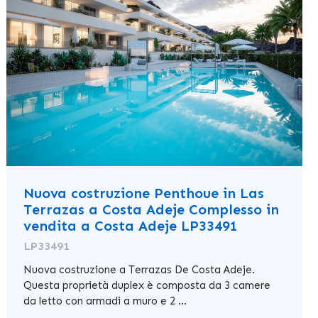
Nuova costruzione Penthoue in Las
Terrazas a Costa Adeje Complesso in
vendita a Costa Adeje LP33491
LP33491
Nuova costruzione a Terrazas De Costa Adeje.
Questa proprietà duplex è composta da 3 camere
da letto con armadi a muro e 2 ...