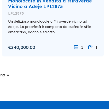
Monolocale in Vendita a Miraverde
Vicino a Adeje LP12875
LP12875
Un delizioso monolocale a Miraverde vicino ad
Adeje. La proprietà è composta da cucina in stile
americano, bagno e salotto ...
€240,000.00
1
1
ina »