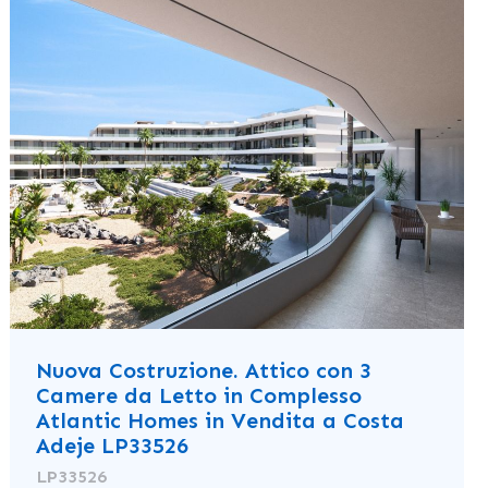
Nuova Costruzione. Attico con 3
Camere da Letto in Complesso
Atlantic Homes in Vendita a Costa
Adeje LP33526
LP33526