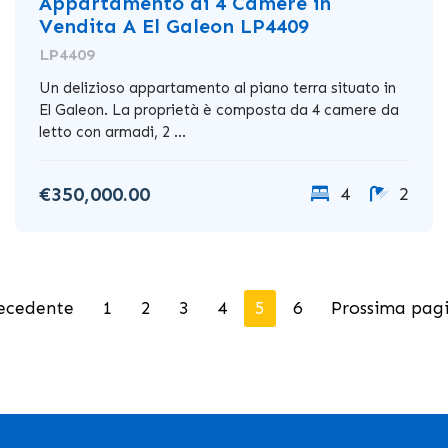
Appartamento di 4 Camere in
Vendita A El Galeon LP4409
LP4409
Un delizioso appartamento al piano terra situato in
El Galeon. La proprietà è composta da 4 camere da
letto con armadi, 2 ...
€350,000.00
4
2
ecedente
1
2
3
4
5
6
Prossima pag