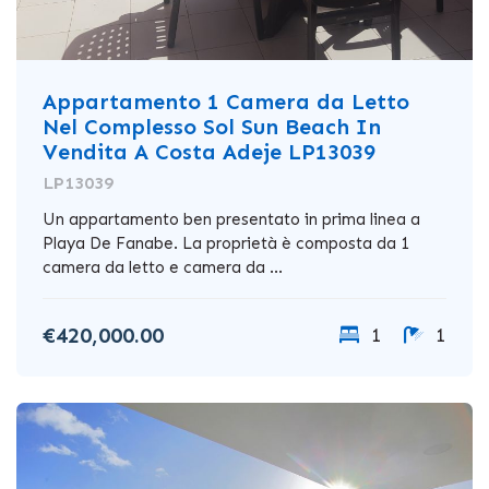
Appartamento 1 Camera da Letto
Nel Complesso Sol Sun Beach In
Vendita A Costa Adeje LP13039
LP13039
Un appartamento ben presentato in prima linea a
Playa De Fanabe. La proprietà è composta da 1
camera da letto e camera da ...
€420,000.00
1
1