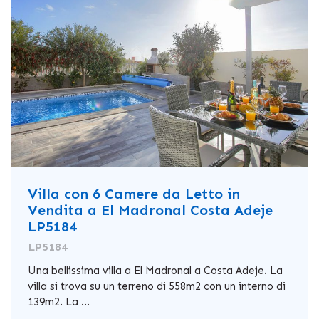
Villa con 6 Camere da Letto in
Vendita a El Madronal Costa Adeje
LP5184
LP5184
Una bellissima villa a El Madronal a Costa Adeje. La
villa si trova su un terreno di 558m2 con un interno di
139m2. La ...