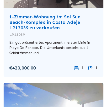
1-Zimmer-Wohnung im Sol Sun
Beach-Komplex in Costa Adeje
LP13039 zu verkaufen
LP13039
Ein gut präsentiertes Apartment in erster Linie in
Playa De Fanabe. Die Unterkunft besteht aus 1
Schlafzimmer und ...
€420,000.00
1
1