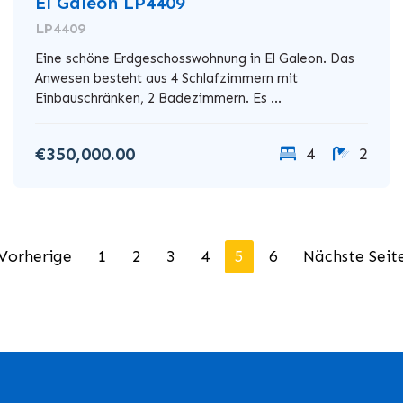
El Galeon LP4409
LP4409
Eine schöne Erdgeschosswohnung in El Galeon. Das
Anwesen besteht aus 4 Schlafzimmern mit
Einbauschränken, 2 Badezimmern. Es ...
€350,000.00
4
2
Vorherige
1
2
3
4
5
6
Nächste Seit