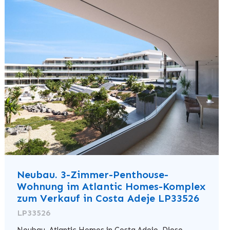
Neubau. 3-Zimmer-Penthouse-
Wohnung im Atlantic Homes-Komplex
zum Verkauf in Costa Adeje LP33526
LP33526
Neubau. Atlantic Homes in Costa Adeje. Diese