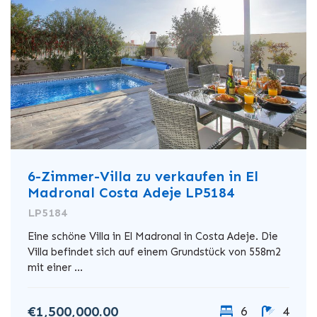
6-Zimmer-Villa zu verkaufen in El
Madronal Costa Adeje LP5184
LP5184
Eine schöne Villa in El Madronal in Costa Adeje. Die
Villa befindet sich auf einem Grundstück von 558m2
mit einer ...
€1,500,000.00
6
4