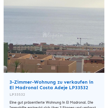
3-Zimmer-Wohnung zu verkaufen in
El Madronal Costa Adeje LP33532
LP33532
Eine gut präsentierte Wohnung in El Madronal. Die
Immobilie erstreckt sich über 3 Etagen und umfasst