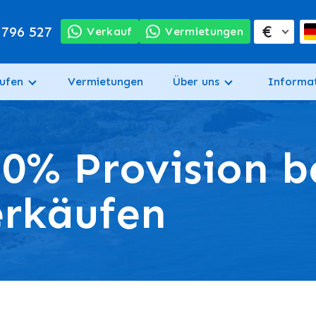
€
 796 527
Verkauf
Vermietungen
ufen
Vermietungen
Über uns
Informa
50% Provision b
rkäufen