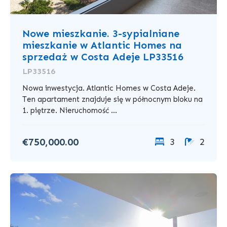
Nowe mieszkanie. 3-sypialniane
mieszkanie w Atlantic Homes na
sprzedaż w Costa Adeje LP33516
LP33516
Nowa inwestycja. Atlantic Homes w Costa Adeje.
Ten apartament znajduje się w północnym bloku na
1. piętrze. Nieruchomość ...
€750,000.00
3
2