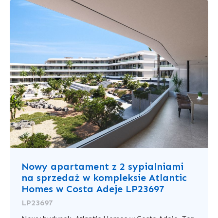
Nowy apartament z 2 sypialniami
na sprzedaż w kompleksie Atlantic
Homes w Costa Adeje LP23697
LP23697