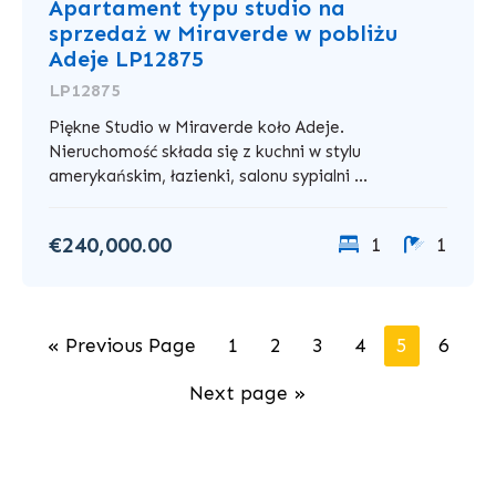
Apartament typu studio na
sprzedaż w Miraverde w pobliżu
Adeje LP12875
LP12875
Piękne Studio w Miraverde koło Adeje.
Nieruchomość składa się z kuchni w stylu
amerykańskim, łazienki, salonu sypialni ...
€240,000.00
1
1
« Previous Page
1
2
3
4
5
6
Next page »