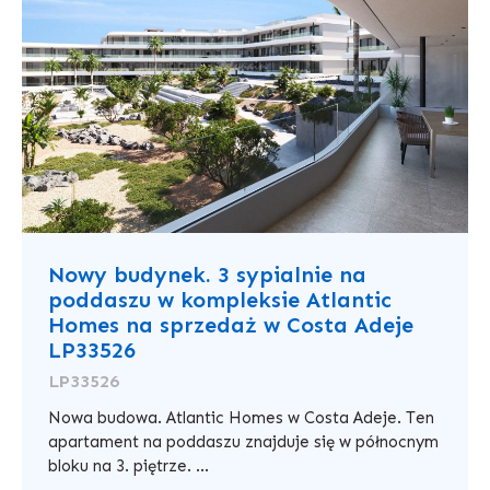
Nowy budynek. 3 sypialnie na
poddaszu w kompleksie Atlantic
Homes na sprzedaż w Costa Adeje
LP33526
LP33526
Nowa budowa. Atlantic Homes w Costa Adeje. Ten
apartament na poddaszu znajduje się w północnym
bloku na 3. piętrze. ...