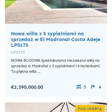
Nowa willa z 5 sypialniami na
sprzedaż w El Madronal Costa Adeje
LP5175
LP5175
NOWA BUDOWA Spektakularna niezależna willa na
sprzedaż w Madroñal z 5 sypialniami i 4 łazienkami.
Ta piękna willa ...
€2,390,000.00
5
4
POD OFERTĄ