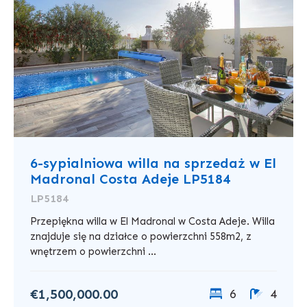
6-sypialniowa willa na sprzedaż w El
Madronal Costa Adeje LP5184
LP5184
Przepiękna willa w El Madronal w Costa Adeje. Willa
znajduje się na działce o powierzchni 558m2, z
wnętrzem o powierzchni ...
€1,500,000.00
6
4