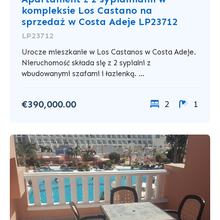
kompleksie Los Castano na
sprzedaż w Costa Adeje LP23712
LP23712
Urocze mieszkanie w Los Castanos w Costa Adeje.
Nieruchomość składa się z 2 sypialni z
wbudowanymi szafami i łazienką. ...
€390,000.00
2
1