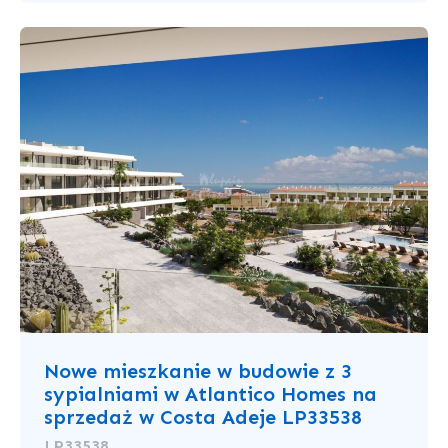
Nowe mieszkanie w budowie z 3
sypialniami w Atlantico Homes na
sprzedaż w Costa Adeje LP33538
LP33538