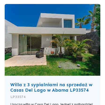
Willa z 3 sypialniami na sprzedaż w
Casas Del Lago w Abama LP33574
LP33574
Urocza willa w Casa Del Lago, jednej z najbardziej