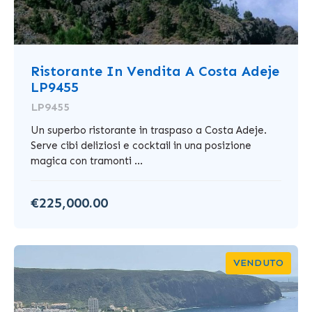
Ristorante In Vendita A Costa Adeje
LP9455
LP9455
Un superbo ristorante in traspaso a Costa Adeje.
Serve cibi deliziosi e cocktail in una posizione
magica con tramonti ...
€225,000.00
VENDUTO