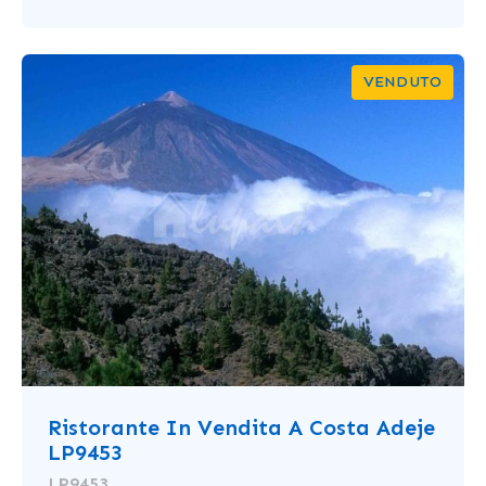
VENDUTO
Ristorante In Vendita A Costa Adeje
LP9453
LP9453