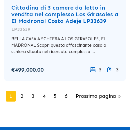
Cittadina di 3 camere da letto in
vendita nel complesso Los Girasoles a
El Madronal Costa Adeje LP33639
LP33639
BELLA CASA A SCHIERA A LOS GIRASOLES, EL
MADROÑAL Scopri questa affascinante casa a
schiera situata nel ricercato complesso ...
€499,000.00
3
3
1
2
3
4
5
6
Prossima pagina »