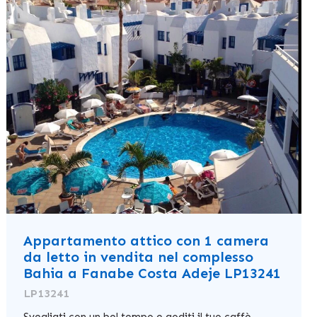
Appartamento attico con 1 camera
da letto in vendita nel complesso
Bahia a Fanabe Costa Adeje LP13241
LP13241
Svegliati con un bel tempo e goditi il tuo caffè