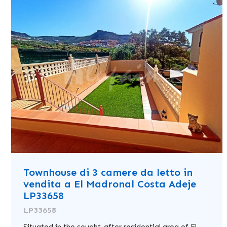
Townhouse di 3 camere da letto in
vendita a El Madronal Costa Adeje
LP33658
LP33658
Situated in the sought-after residential area of El