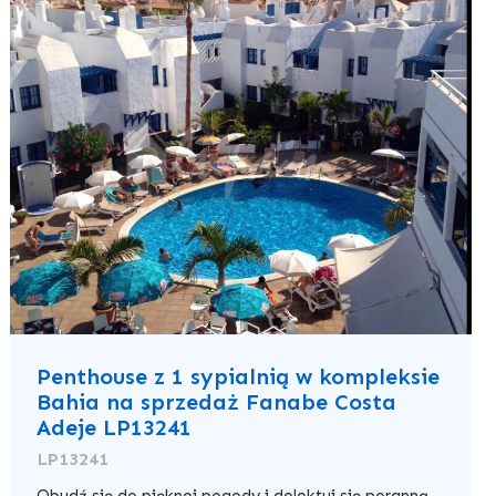
Penthouse z 1 sypialnią w kompleksie
Bahia na sprzedaż Fanabe Costa
Adeje LP13241
LP13241
Obudź się do pięknej pogody i delektuj się poranną