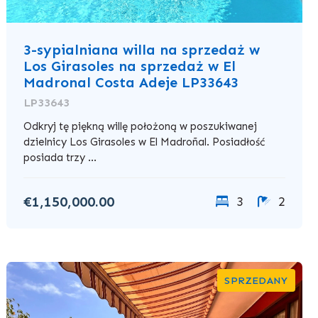
3-sypialniana willa na sprzedaż w
Los Girasoles na sprzedaż w El
Madronal Costa Adeje LP33643
LP33643
Odkryj tę piękną willę położoną w poszukiwanej
dzielnicy Los Girasoles w El Madroñal. Posiadłość
posiada trzy ...
€1,150,000.00
3
2
SPRZEDANY