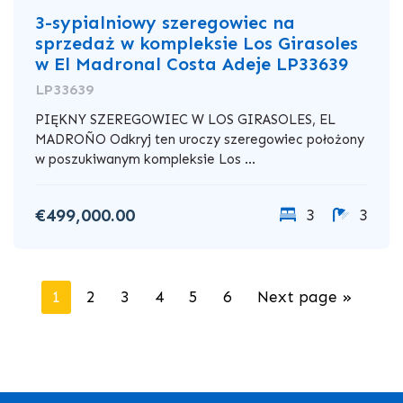
3-sypialniowy szeregowiec na
sprzedaż w kompleksie Los Girasoles
w El Madronal Costa Adeje LP33639
LP33639
PIĘKNY SZEREGOWIEC W LOS GIRASOLES, EL
MADROÑO Odkryj ten uroczy szeregowiec położony
w poszukiwanym kompleksie Los ...
€499,000.00
3
3
1
2
3
4
5
6
Next page »