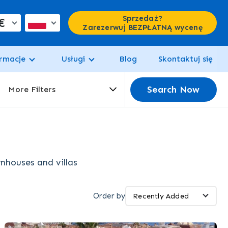
Sprzedaż?
€
Zarezerwuj BEZPŁATNĄ wycenę
rmacje
Usługi
Blog
Skontaktuj się
Search Now
More Filters
wnhouses and villas
Order by