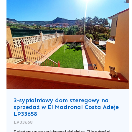
3-sypialniowy dom szeregowy na
sprzedaż w El Madronal Costa Adeje
LP33658
LP33658
Położony w poszukiwanej dzielnicy El Madroñal,