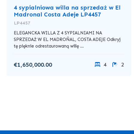
4 sypialniowa willa na sprzedaż w El
Madronal Costa Adeje LP4457
LP4457
ELEGANCKA WILLA Z 4 SYPIALNIAMI NA
SPRZEDAŻ W EL MADROÑAL, COSTA ADEJE Odkryj
tę pięknie odrestaurowaną willę ...
€1,650,000.00
4
2