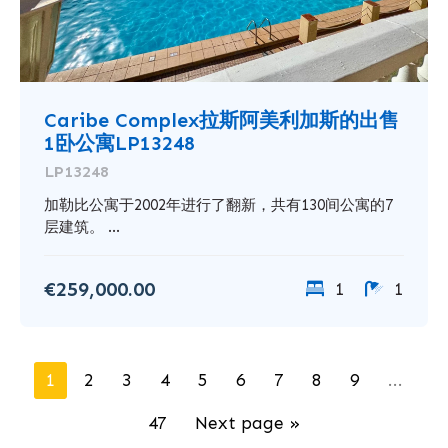
Caribe Complex拉斯阿美利加斯的出售
1卧公寓LP13248
LP13248
加勒比公寓于2002年进行了翻新，共有130间公寓的7
层建筑。 ...
€259,000.00
1
1
1
2
3
4
5
6
7
8
9
...
47
Next page »