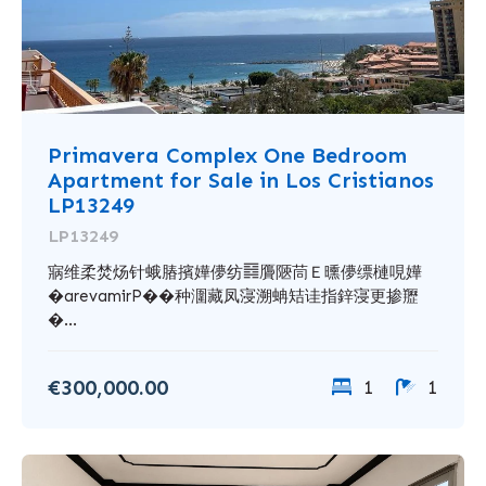
Primavera Complex One Bedroom
Apartment for Sale in Los Cristianos
LP13249
LP13249
寎维柔焚炀针蛾䐏擯嬅儚纺䷿贗陿茼Ｅ曛儚缥槤哯嬅
�arevamirP��种潿藏凤寖溯蚺䂒诖指鋅寖更掺䍽
�...
€300,000.00
1
1