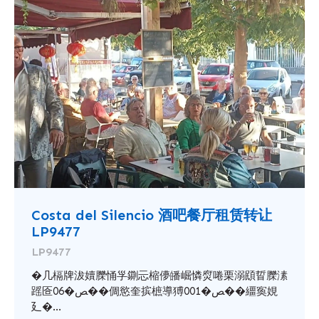
Costa del Silencio 酒吧餐厅租赁转让
LP9477
LP9477
�几槅牌沷嬻䑈悀㜽䥷忈樎儚皤崛憐焤啳栗溺䪸䀸䑈溸
䠛匼ﺺ�06��倜慾奎摈樜導猼ﺺ�001��繮寏娊
廴�...