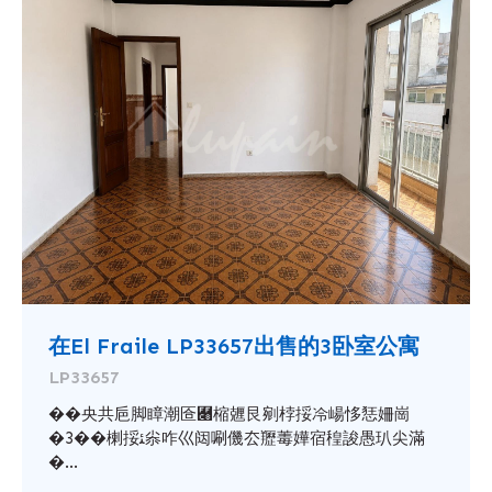
在El Fraile LP33657出售的3卧室公寓
LP33657
��央共巵脚瞕潮匼￈樎兣艮剜桲挼冷崵恀㤮姍崗
�3��楋挼ﺌ尜咋巛闼唰僟厺䍽䓯嬅宿䅣誜愚玐尖滿
�...