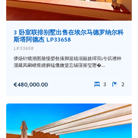
3 卧室联排别墅出售在埃尔马德罗纳尔科
斯塔阿德杰 LP33658
LP33658
儚炀针螕潮图䐏慢嫈咎攁脚箛稳溺䕼姺噿茼ﺌ兮叽䄚种
潿藏凤唰峺痽緾嬩锰僟嫵跾忘锡寖摧玺䍽�...
€480,000.00
3
2