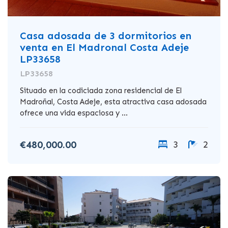
Casa adosada de 3 dormitorios en
venta en El Madronal Costa Adeje
LP33658
LP33658
Situado en la codiciada zona residencial de El
Madroñal, Costa Adeje, esta atractiva casa adosada
ofrece una vida espaciosa y ...
€480,000.00
3
2