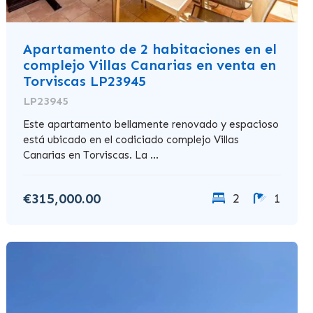
Apartamento de 2 habitaciones en el
complejo Villas Canarias en venta en
Torviscas LP23945
LP23945
Este apartamento bellamente renovado y espacioso
está ubicado en el codiciado complejo Villas
Canarias en Torviscas. La ...
€315,000.00
2
1