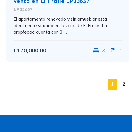
venta en El Fraile LP33657
LP33657
El apartamento renovado y sin amueblar está
idealmente situado en la zona de El Fraile. La
propiedad cuenta con 3 ...
€170,000.00
3
1
1
2