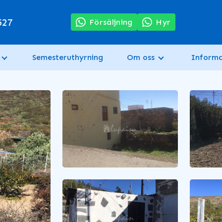
527
Försäljning
Hyr
Semesteruthyrning
Om oss
Informa