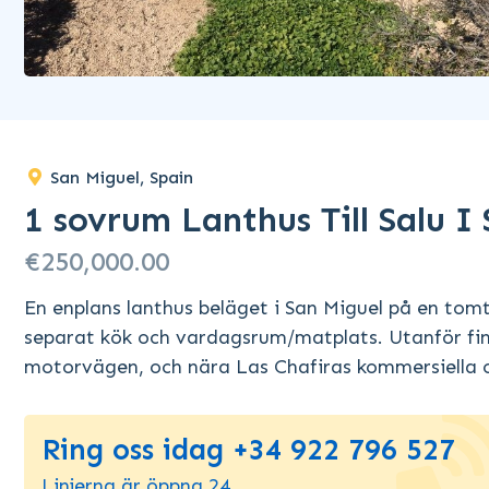
San Miguel, Spain
1 sovrum Lanthus Till Salu I
€250,000.00
En enplans lanthus beläget i San Miguel på en to
separat kök och vardagsrum/matplats. Utanför finns
motorvägen, och nära Las Chafiras kommersiella om
Ring oss idag +34 922 796 527
Linjerna är öppna 24