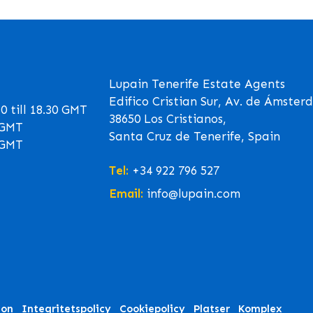
Lupain Tenerife Estate Agents
Edifico Cristian Sur, Av. de Ámster
 till 18.30 GMT
38650 Los Cristianos,
0 GMT
Santa Cruz de Tenerife, Spain
0 GMT
Tel:
+34 922 796 527
Email:
info@lupain.com
ion
Integritetspolicy
Cookiepolicy
Platser
Komplex