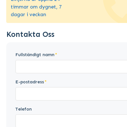
timmar om dygnet, 7
dagar i veckan
Kontakta Oss
Fullständigt namn
E-postadress
Telefon