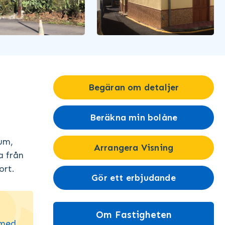
Begäran om detaljer
Beräkna min bolåne
um,
Arrangera Visning
a från
ort.
Gör ett erbjudande
Om Fastigheten
 med