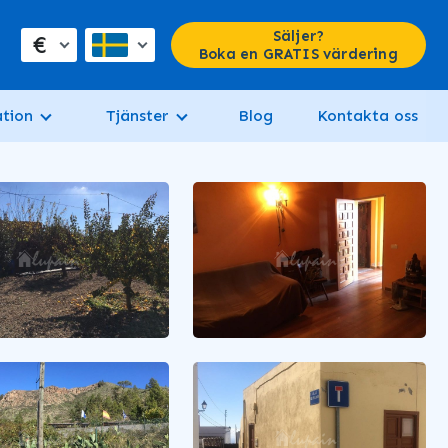
Säljer?
€
Boka en GRATIS värdering
tion
Tjänster
Blog
Kontakta oss