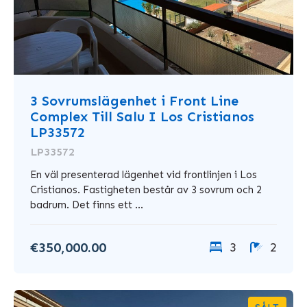
3 Sovrumslägenhet i Front Line
Complex Till Salu I Los Cristianos
LP33572
LP33572
En väl presenterad lägenhet vid frontlinjen i Los
Cristianos. Fastigheten består av 3 sovrum och 2
badrum. Det finns ett ...
€350,000.00
3
2