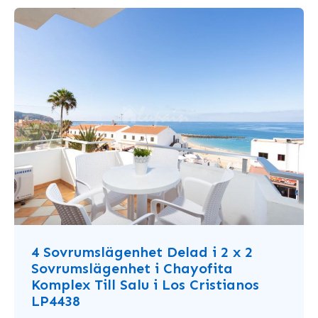
4 Sovrumslägenhet Delad i 2 x 2
Sovrumslägenhet i Chayofita
Komplex Till Salu i Los Cristianos
LP4438