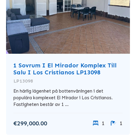
1 Sovrum I El Mirador Komplex Till
Salu I Los Cristianos LP13098
LP13098
En härlig lägenhet på bottenvåningen i det
populära komplexet El Mirador i Los Cristianos.
Fastigheten består av 1 ...
€299,000.00
1
1