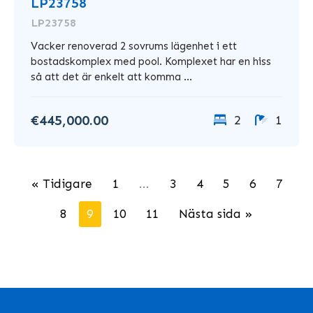
LP23758
LP23758
Vacker renoverad 2 sovrums lägenhet i ett
bostadskomplex med pool. Komplexet har en hiss
så att det är enkelt att komma ...
€445,000.00
2
1
« Tidigare
1
...
3
4
5
6
7
8
9
10
11
Nästa sida »