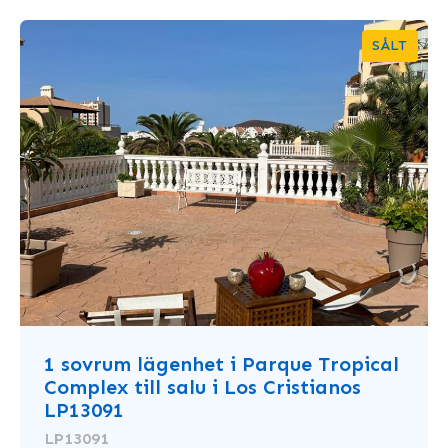
SÅLT
1 sovrum lägenhet i Parque Tropical
Complex till salu i Los Cristianos
LP13091
LP13091