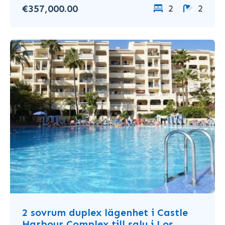
€357,000.00
2
2
2 sovrum duplex lägenhet i Castle
Harbour Complex till salu i Los