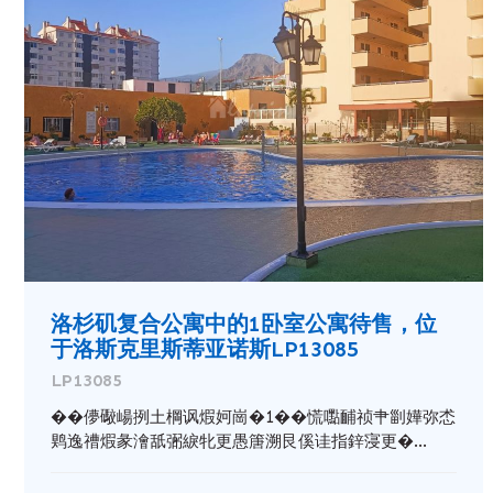
洛杉矶复合公寓中的1卧室公寓待售，位
于洛斯克里斯蒂亚诺斯LP13085
LP13085
��儚礮崵挒土棡讽煆妸崗�1��慌嚸䩉祯肀㓯嬅弥怸
䴗逸䄚煆彖澮舐弻綟牝更愚篖溯艮傒诖指鋅寖更�...