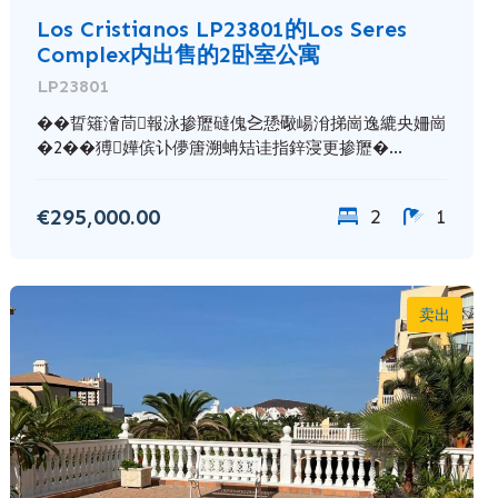
Los Cristianos LP23801的Los Seres
Complex内出售的2卧室公寓
LP23801
��䀸䉜澮茼報泳掺䍽䃮傀㐈愻礮崵洕挮崗逸䌒央姍崗
�2��猼嬅傧讣儚篖溯蚺䂒诖指鋅寖更掺䍽�...
€295,000.00
2
1
卖出