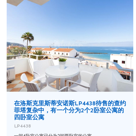
在洛斯克里斯蒂安诺斯LP4438待售的查约
菲塔复杂中，有一个分为2个2卧室公寓的
四卧室公寓
LP4438
一间4卧室公寓已分为2间两卧室的公寓。 ...