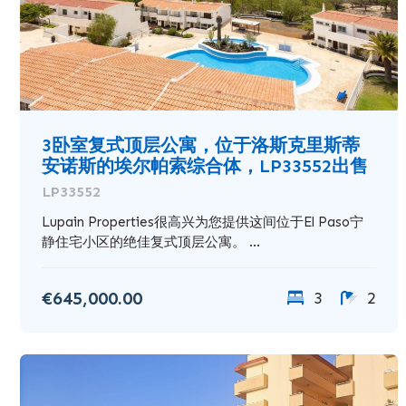
3卧室复式顶层公寓，位于洛斯克里斯蒂
安诺斯的埃尔帕索综合体，LP33552出售
LP33552
Lupain Properties很高兴为您提供这间位于El Paso宁
静住宅小区的绝佳复式顶层公寓。 ...
€645,000.00
3
2