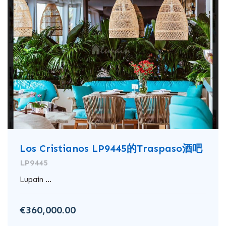
Los Cristianos LP9445的Traspaso酒吧
LP9445
Lupain ...
€360,000.00