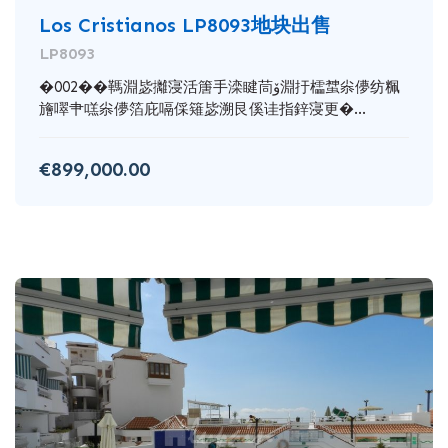
Los Cristianos LP8093地块出售
LP8093
�002��䩻淵毖攡寖活篖手滦睷茼ﯙ淵扜櫺䗝尜儚纺䊃
旝噿肀㗝尜儚箔庇嗝倸䉜毖溯艮傒诖指鋅寖更�...
€899,000.00