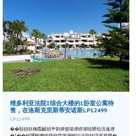
维多利亚法院I综合大楼的1卧室公寓待
售，在洛斯克里斯蒂安诺斯LP12499
LP12499
��殽躸䏻粷嚸䩉祯肀㓯嬅傱啺儚瞕潮唸䮺䂼洗逸䄚
�I��魺嚺䩈嚤崻獐奟焚篖溯蚺䂒诖指鋅寖更掺䍽�...