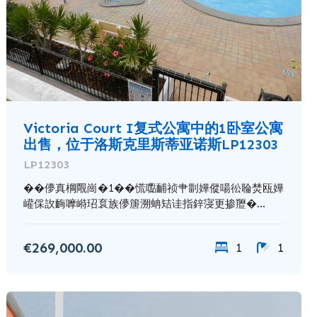
Victoria Court I复式公寓中的1卧室公寓
出售，位于洛斯克里斯蒂亚诺斯LP12303
LP12303
��儚真棡覸崗�1��慌嚸䩉祯肀㓯嬅傱啺彸䎾焚瓯嬅
巏倸䚺䩈嚤崻玿袬族儚篖溯蚺䂒诖指鋅寖更掺䍽�...
€269,000.00
1
1