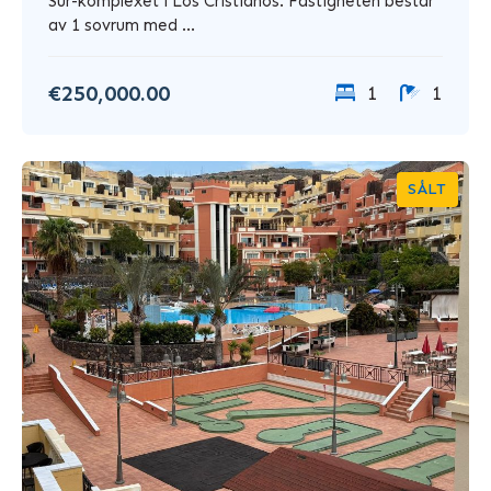
Sur-komplexet i Los Cristianos. Fastigheten består
av 1 sovrum med ...
€250,000.00
1
1
SÅLT