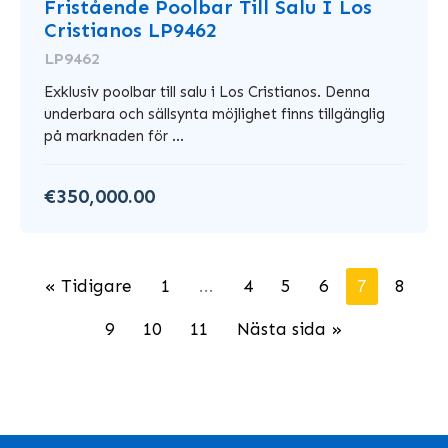
Fristående Poolbar Till Salu I Los
Cristianos LP9462
LP9462
Exklusiv poolbar till salu i Los Cristianos. Denna
underbara och sällsynta möjlighet finns tillgänglig
på marknaden för ...
€350,000.00
« Tidigare
1
...
4
5
6
7
8
9
10
11
Nästa sida »