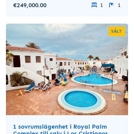
€249,000.00
1
1
SÅLT
1 sovrumslägenhet i Royal Palm
Complex till salu i Los Cristianos