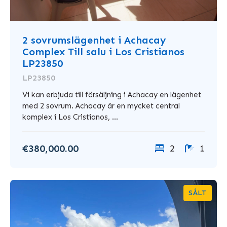
2 sovrumslägenhet i Achacay
Complex Till salu i Los Cristianos
LP23850
LP23850
Vi kan erbjuda till försäljning i Achacay en lägenhet
med 2 sovrum. Achacay är en mycket central
komplex i Los Cristianos, ...
€380,000.00
2
1
SÅLT