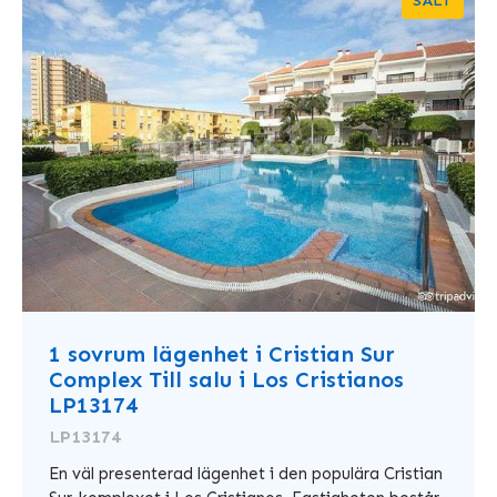
SÅLT
1 sovrum lägenhet i Cristian Sur
Complex Till salu i Los Cristianos
LP13174
LP13174
En väl presenterad lägenhet i den populära Cristian