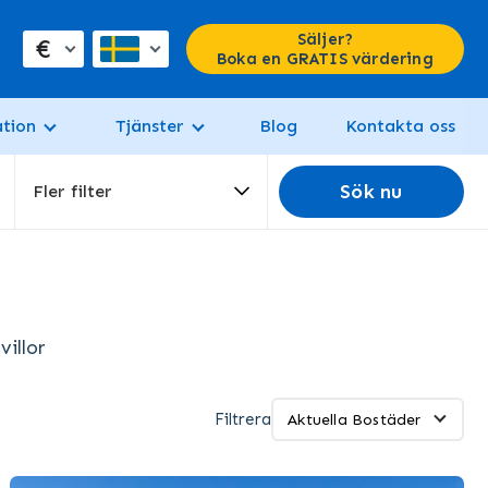
Säljer?
€
Boka en GRATIS värdering
tion
Tjänster
Blog
Kontakta oss
Sök nu
Fler filter
villor
Filtrera