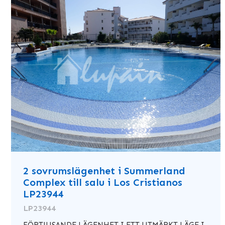
2 sovrumslägenhet i Summerland
Complex till salu i Los Cristianos
LP23944
LP23944
FÖRTJUSANDE LÄGENHET I ETT UTMÄRKT LÄGE I