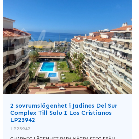
2 sovrumslägenhet i Jadines Del Sur
Complex Till Salu I Los Cristianos
LP23942
LP23942
CHARMIG LÄGENHET BARA NÅGRA STEG FRÅN