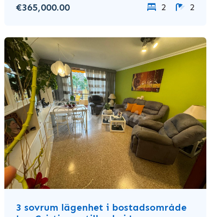
€365,000.00
2
2
3 sovrum lägenhet i bostadsområde