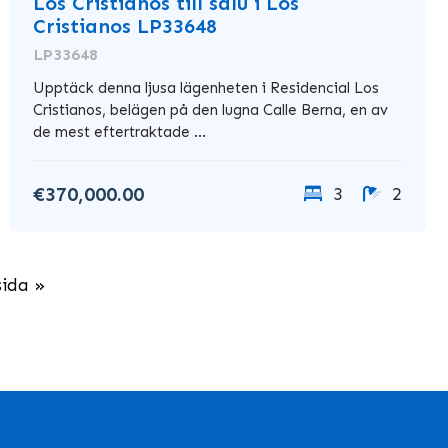
Los Cristianos till salu i Los
Cristianos LP33648
LP33648
Upptäck denna ljusa lägenheten i Residencial Los
Cristianos, belägen på den lugna Calle Berna, en av
de mest eftertraktade ...
€370,000.00
3
2
sida »