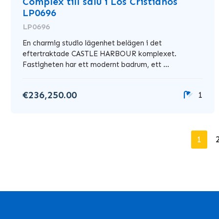
Complex till salu i Los Cristianos
LP0696
LP0696
En charmig studio lägenhet belägen i det
eftertraktade CASTLE HARBOUR komplexet.
Fastigheten har ett modernt badrum, ett ...
€236,250.00
1
1