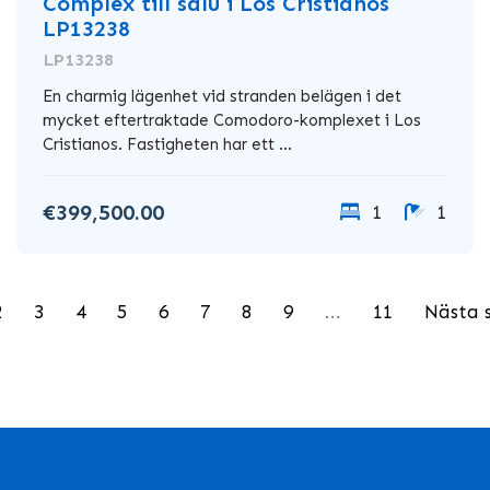
Complex till salu i Los Cristianos
LP13238
LP13238
En charmig lägenhet vid stranden belägen i det
mycket eftertraktade Comodoro-komplexet i Los
Cristianos. Fastigheten har ett ...
€399,500.00
1
1
2
3
4
5
6
7
8
9
...
11
Nästa 