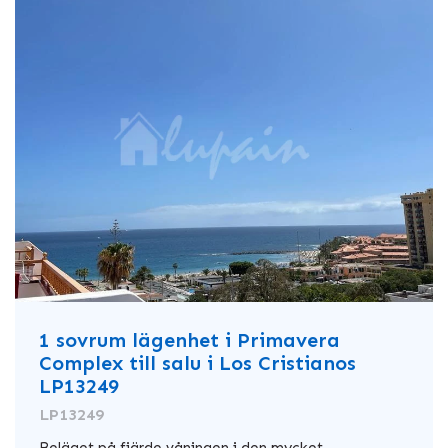
1 sovrum lägenhet i Primavera
Complex till salu i Los Cristianos
LP13249
LP13249
Beläget på fjärde våningen i den mycket