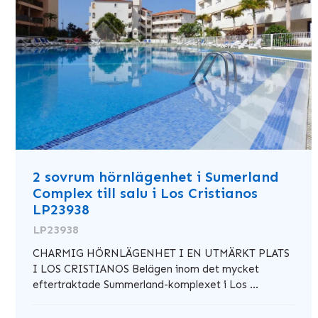
2 sovrum hörnlägenhet i Sumerland
Complex till salu i Los Cristianos
LP23938
LP23938
CHARMIG HÖRNLÄGENHET I EN UTMÄRKT PLATS
I LOS CRISTIANOS Belägen inom det mycket
eftertraktade Summerland-komplexet i Los ...