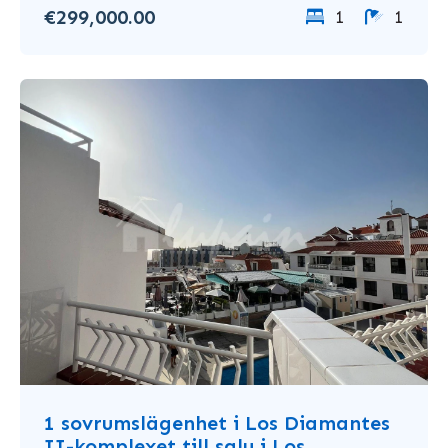
€299,000.00
1
1
1 sovrumslägenhet i Los Diamantes
II-komplexet till salu i Los