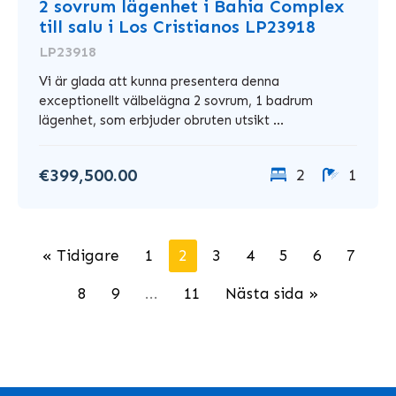
2 sovrum lägenhet i Bahia Complex
till salu i Los Cristianos LP23918
LP23918
Vi är glada att kunna presentera denna
exceptionellt välbelägna 2 sovrum, 1 badrum
lägenhet, som erbjuder obruten utsikt ...
€399,500.00
2
1
« Tidigare
1
2
3
4
5
6
7
8
9
...
11
Nästa sida »