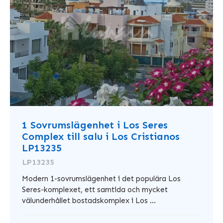
1 Sovrumslägenhet i Los Seres
Complex till salu i Los Cristianos
LP13235
LP13235
Modern 1-sovrumslägenhet i det populära Los
Seres-komplexet, ett samtida och mycket
välunderhållet bostadskomplex i Los ...