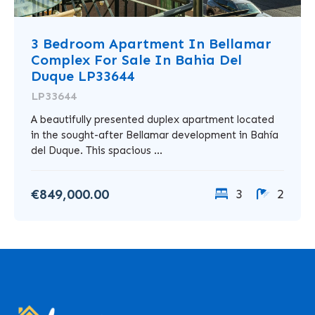
3 Bedroom Apartment In Bellamar
Complex For Sale In Bahia Del
Duque LP33644
LP33644
A beautifully presented duplex apartment located
in the sought-after Bellamar development in Bahía
del Duque. This spacious ...
€849,000.00
3
2