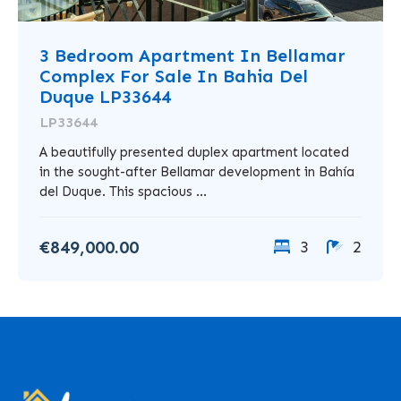
3 Bedroom Apartment In Bellamar
Complex For Sale In Bahia Del
Duque LP33644
LP33644
A beautifully presented duplex apartment located
in the sought-after Bellamar development in Bahía
del Duque. This spacious ...
€849,000.00
3
2