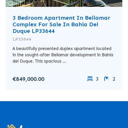
3 Bedroom Apartment In Bellamar
Complex For Sale In Bahia Del
Duque LP33644
LP33644
A beautifully presented duplex apartment located
in the sought-after Bellamar development in Bahía
del Duque. This spacious ...
€849,000.00
3
2