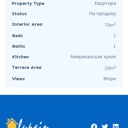
Property Type
Квартира
Status
На продажу
2
Interior Area
70m
Beds
2
Baths
1
Kitchen
Американская кухня
2
Terrace Area
20m
Views
Море