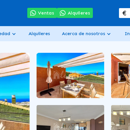
€
7
Ventas
Alquileres
iedad
Alquileres
Acerca de nosotros
In