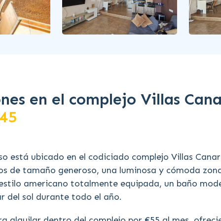
es en el complejo Villas Cana
45
 está ubicado en el codiciado complejo Villas Canar
ios de tamaño generoso, una luminosa y cómoda zon
 estilo americano totalmente equipada, un baño mod
ar del sol durante todo el año.
a alquilar dentro del complejo por €55 al mes, ofrec