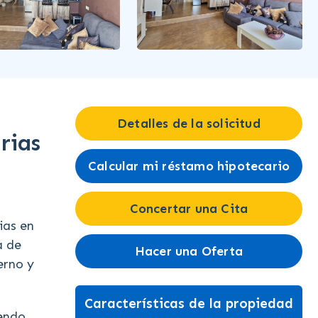
Detalles de la solicitud
rias
Calcular mi réstamo hipotecario
Concertar una Cita
ias en
a de
Hacer una Oferta
erno y
Características de la propiedad
iendo