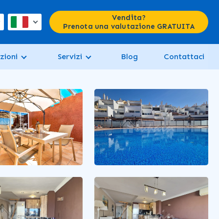
Vendita?
Prenota una valutazione GRATUITA
zioni
Servizi
Blog
Contattaci