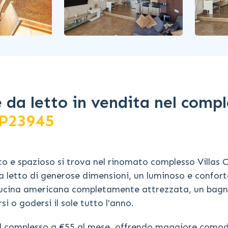
da letto in vendita nel compl
P23945
 e spazioso si trova nel rinomato complesso Villas 
a letto di generose dimensioni, un luminoso e confor
 cucina americana completamente attrezzata, un bag
i o godersi il sole tutto l'anno.
 del complesso a €55 al mese, offrendo maggiore comod