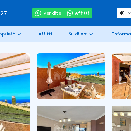
€
527
Vendite
Affitti
oprietà
Affitti
Su di noi
Informa