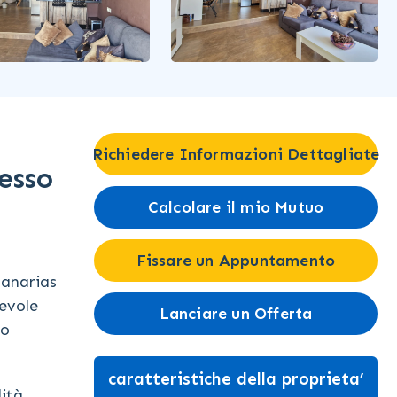
Richiedere Informazioni Dettagliate
esso
Calcolare il mio Mutuo
Fissare un Appuntamento
Canarias
tevole
Lanciare un Offerta
no
caratteristiche della proprieta’
ità.