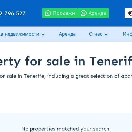
2 796 527
Продажи
Аренда
а недвижимости
Аренда
О нас
Ин
rty for sale in Teneri
or sale in Tenerife, including a great selection of ap
No properties matched your search.