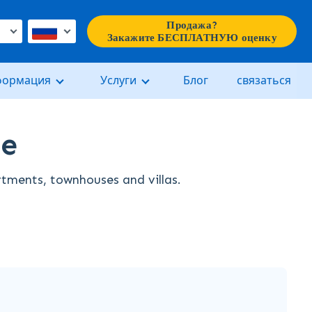
Продажа?
€
Закажите БЕСПЛАТНУЮ оценку
формация
Услуги
Блог
связаться
fe
artments, townhouses and villas.