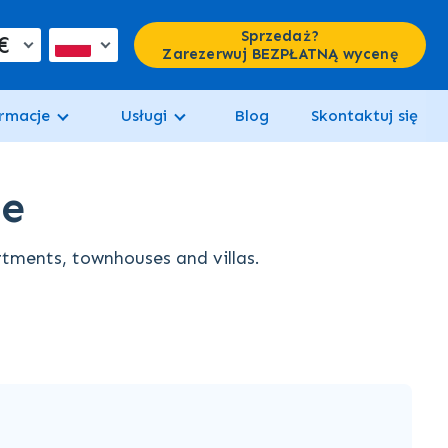
Sprzedaż?
€
Zarezerwuj BEZPŁATNĄ wycenę
rmacje
Usługi
Blog
Skontaktuj się
fe
artments, townhouses and villas.