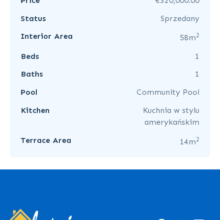
Price
€320,000.00
Status
Sprzedany
2
Interior Area
58m
Beds
1
Baths
1
Pool
Community Pool
Kitchen
Kuchnia w stylu
amerykańskim
2
Terrace Area
14m