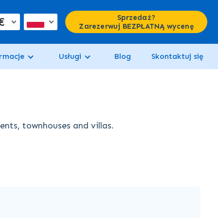
Sprzedaż?
€
Zarezerwuj BEZPŁATNĄ wycenę
rmacje
Usługi
Blog
Skontaktuj się
ments, townhouses and villas.