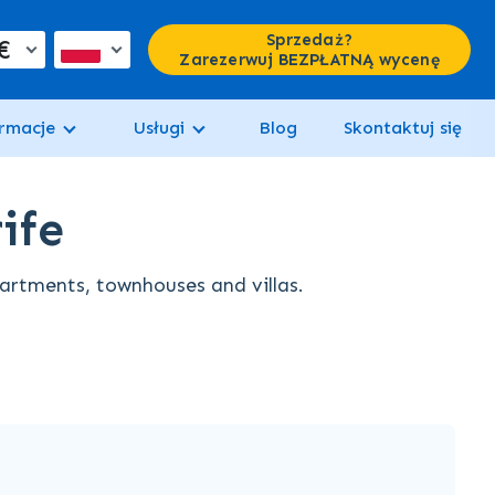
Sprzedaż?
€
Zarezerwuj BEZPŁATNĄ wycenę
rmacje
Usługi
Blog
Skontaktuj się
ife
partments, townhouses and villas.