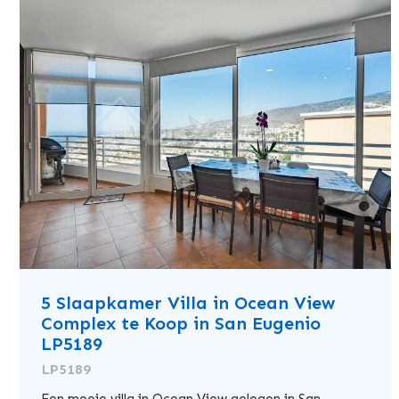
5 Slaapkamer Villa in Ocean View
Complex te Koop in San Eugenio
LP5189
LP5189
Een mooie villa in Ocean View gelegen in San