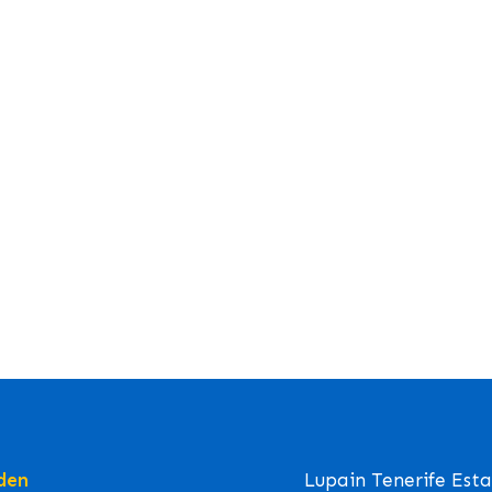
den
Lupain Tenerife Est