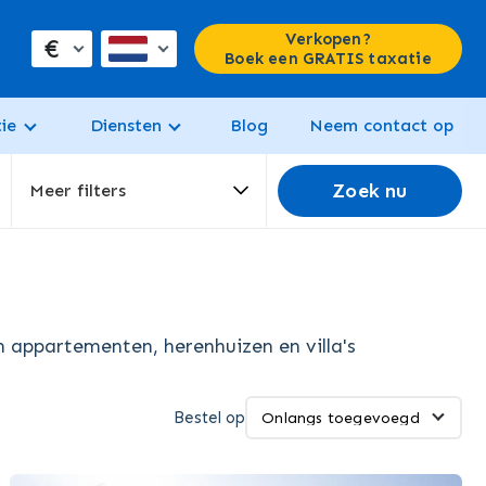
Verkopen?
€
Boek een GRATIS taxatie
ie
Diensten
Blog
Neem contact op
Zoek nu
Meer filters
 appartementen, herenhuizen en villa's
Bestel op