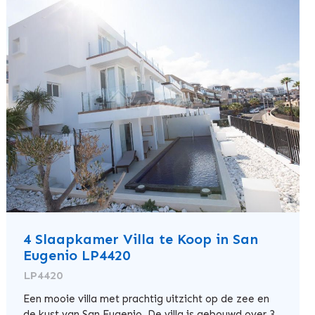
4 Slaapkamer Villa te Koop in San
Eugenio LP4420
LP4420
Een mooie villa met prachtig uitzicht op de zee en
de kust van San Eugenio. De villa is gebouwd over 3