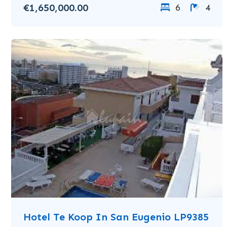
€1,650,000.00
6
4
Hotel Te Koop In San Eugenio LP9385