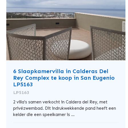
6 Slaapkamervilla in Calderas Del
Rey Complex te koop in San Eugenio
LP5163
LP5163
2 villa's samen verkocht in Caldera del Rey, met
privézwembad. Dit indrukwekkende pand heeft een
kelder die een speelkamer is ...