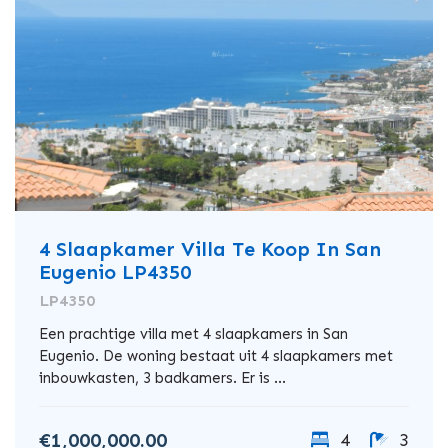
4 Slaapkamer Villa Te Koop In San
Eugenio LP4350
LP4350
Een prachtige villa met 4 slaapkamers in San
Eugenio. De woning bestaat uit 4 slaapkamers met
inbouwkasten, 3 badkamers. Er is ...
€1,000,000.00
4
3