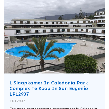
1 Slaapkamer In Caledonia Park
Complex Te Koop In San Eugenio
LP12937
LP12937
Een goed gepresenteerd appartement in Caledonia