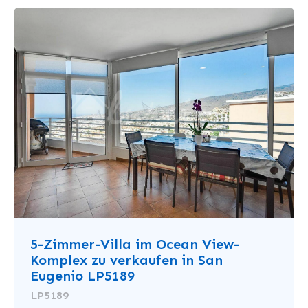
5-Zimmer-Villa im Ocean View-
Komplex zu verkaufen in San
Eugenio LP5189
LP5189