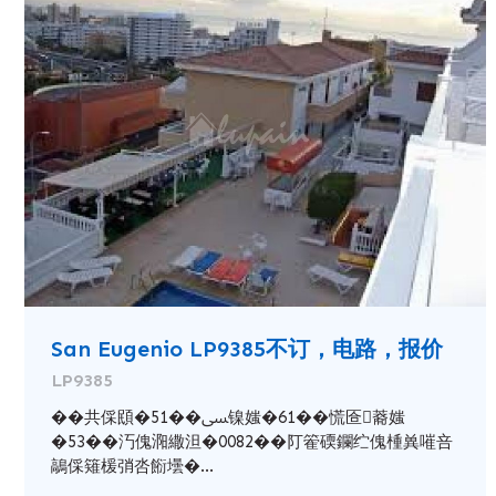
San Eugenio LP9385不订，电路，报价
LP9385
��共倸䪸�51��ﴗ镍媸�61��慌匼䕍媸
�53��汅傀㳱繖泹�0082��䦺篧碝鑭纻傀㮔兾嗺咅
鶮倸䉜楥弰呇餰壜�...