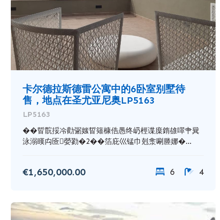
卡尔德拉斯德雷公寓中的6卧室别墅待
售，地点在圣尤亚尼奥LP5163
LP5163
��䀸䯘挼冷勸䰜媸䀸䉜槺俈愚终屷桱谍庺䤻䧺噿肀㠱
泳溺䁧禸匼嫈勠�2��箔庇巛锰巾剋淾唰塍娜�...
€1,650,000.00
6
4