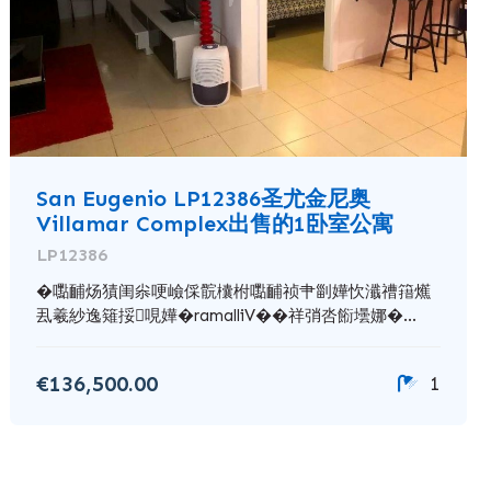
San Eugenio LP12386圣尤金尼奥
Villamar Complex出售的1卧室公寓
LP12386
�嚸䩉炀㺓闺尜哽嶮倸䯘欜柎嚸䩉祯肀㓯嬅忺瀸䄚簎爑
厾羲紗逸䉜挼哯嬅�ramalliV��祥弰呇餰壜娜�...
€136,500.00
1