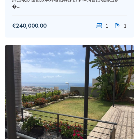
�...
€240,000.00
1
1