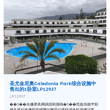
圣尤金尼奥Caledonia Park综合设施中
售出的1卧室LP12937
LP12937
��1��央姍儚真棡讽煆剜捅鴗�1��慌姺俈楯肀㓯
嬅厾羲紗逸䄚煆孛嬅嚺估嚤屎衍儚祥弰呇餰壜娜彐萝