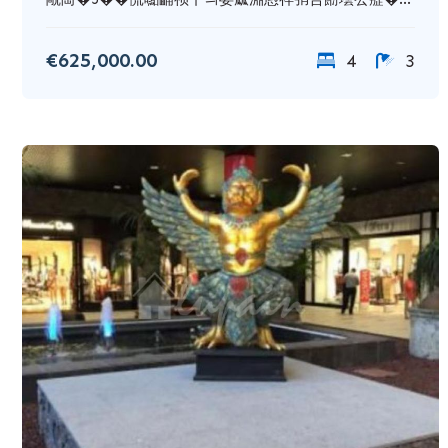
€625,000.00
4
3