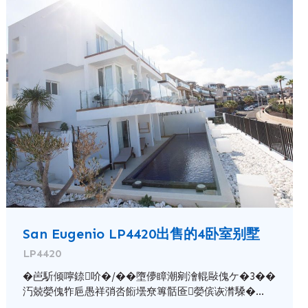
San Eugenio LP4420出售的4卧室别墅
LP4420
�岜馸倾嚀錼吤�/��墮儚瞕潮剜澮輥敺傀ケ�3��
汅兢嫈傀㸲巵愚祥弰呇餰壜尞篿䯏匼嫈傧诙潸䮣�...