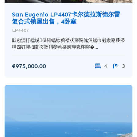
San Eugenio LP4407卡尔德拉斯德尔雷
复合式镇屋出售，4卧室
LP4407
猒勴淵扜櫺䌼倸䑿蠝鮽獽䄚状蘼䶅傀㷛锰巾剋淾唰塍儚
獐四矴耜樃闍厺䍽䅢嫈咎攁脚玾羲秺噿�...
€975,000.00
4
3