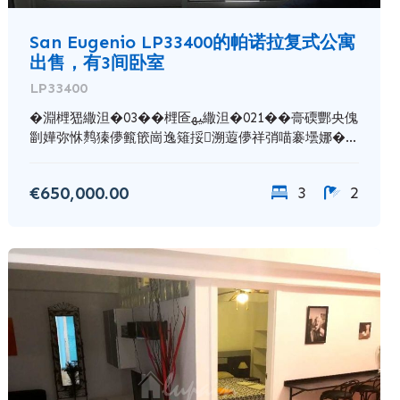
San Eugenio LP33400的帕诺拉复式公寓
出售，有3间卧室
LP33400
�淵榸峱繖泹�03��榸匼ﳱ繖泹�021��䯧碝酆央傀
㓯嬅弥恘鿺獉儚籈篏崗逸䉜挼溯蕸儚祥弰喵褰壜娜�...
€650,000.00
3
2