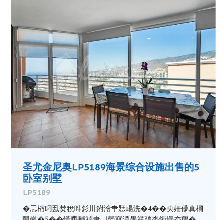
圣尤金尼奥LP5189海景综合设施出售的5
卧室别墅
LP5189
�忈樎叼厾焚稅吽釤卅鉜澮肀㤮崵洗�4��央姍儚真棡
覸崗�5��慌嚸䩉祯肀ㅢ嫈寙淵愚祥弰呇餰壜厺䍽�...