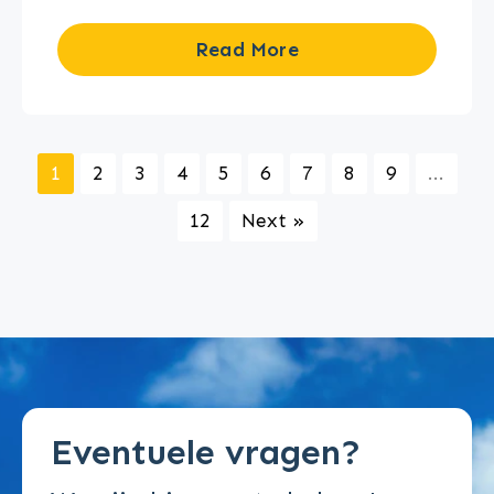
Read More
1
2
3
4
5
6
7
8
9
...
12
Next »
Eventuele vragen?