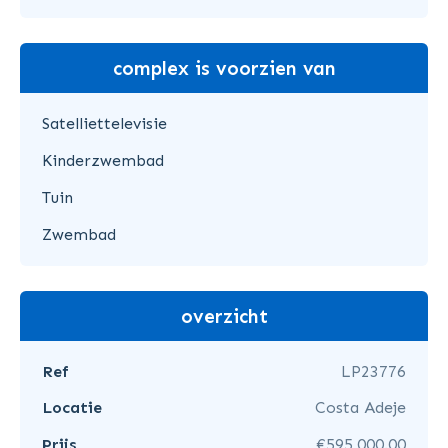
complex is voorzien van
Satelliettelevisie
Kinderzwembad
Tuin
Zwembad
overzicht
Ref
LP23776
Locatie
Costa Adeje
Prijs
€595,000.00