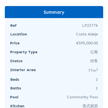
Summary
Ref
LP23776
Location
Costa Adeje
Price
€595,000.00
Property Type
公寓
Status
待售
2
Interior Area
77m
Beds
2
Baths
2
Pool
Community Pool
Kitchen
美式厨房