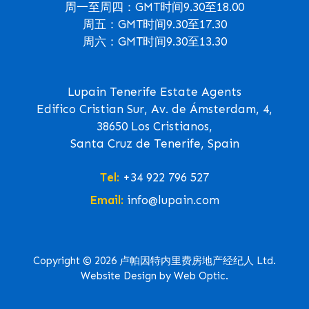
周一至周四：GMT时间9.30至18.00
周五：GMT时间9.30至17.30
周六：GMT时间9.30至13.30
Lupain Tenerife Estate Agents
Edifico Cristian Sur, Av. de Ámsterdam, 4,
38650 Los Cristianos,
Santa Cruz de Tenerife, Spain
Tel:
+34 922 796 527
Email:
info@lupain.com
Copyright © 2026 卢帕因特内里费房地产经纪人 Ltd.
Website Design by Web Optic.