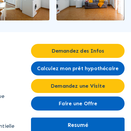
Demandez des Infos
Calculez mon prêt hypothécaire
Demandez une Visite
ue
Faire une Offre
a
Resumé
tielle