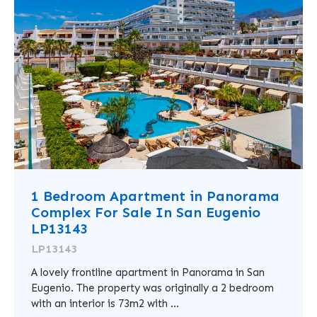
1 Bedroom Apartment in Panorama
Complex For Sale In San Eugenio
LP13143
LP13143
A lovely frontline apartment in Panorama in San
Eugenio. The property was originally a 2 bedroom
with an interior is 73m2 with ...