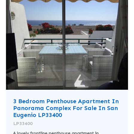
3 Bedroom Penthouse Apartment In
Panorama Complex For Sale In San
Eugenio LP33400
LP33400
A lovely frontline penthouse apartment in