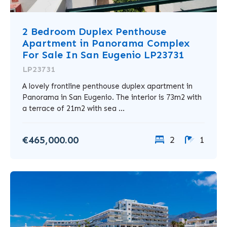
2 Bedroom Duplex Penthouse
Apartment in Panorama Complex
For Sale In San Eugenio LP23731
LP23731
A lovely frontline penthouse duplex apartment in
Panorama in San Eugenio. The interior is 73m2 with
a terrace of 21m2 with sea ...
€465,000.00
2
1