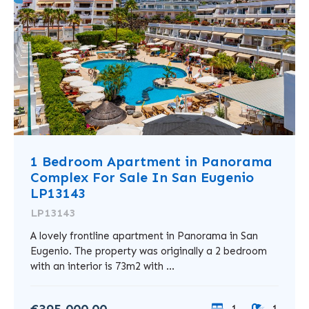
1 Bedroom Apartment in Panorama
Complex For Sale In San Eugenio
LP13143
LP13143
A lovely frontline apartment in Panorama in San
Eugenio. The property was originally a 2 bedroom
with an interior is 73m2 with ...
€395,000.00