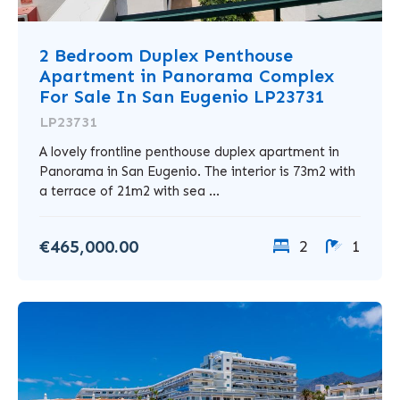
2 Bedroom Duplex Penthouse
Apartment in Panorama Complex
For Sale In San Eugenio LP23731
LP23731
A lovely frontline penthouse duplex apartment in
Panorama in San Eugenio. The interior is 73m2 with
a terrace of 21m2 with sea ...
€465,000.00
2
1