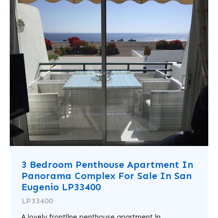
3 Bedroom Penthouse Apartment In
Panorama Complex For Sale In San
Eugenio LP33400
LP33400
A lovely frontline penthouse apartment in