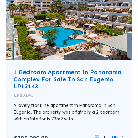
1 Bedroom Apartment in Panorama
Complex For Sale In San Eugenio
LP13143
LP13143
A lovely frontline apartment in Panorama in San
Eugenio. The property was originally a 2 bedroom
with an interior is 73m2 with ...
€395,000.00