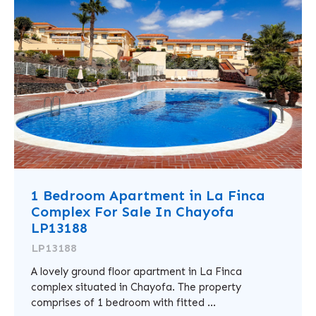
1 Bedroom Apartment in La Finca
Complex For Sale In Chayofa
LP13188
LP13188
A lovely ground floor apartment in La Finca
complex situated in Chayofa. The property
comprises of 1 bedroom with fitted ...