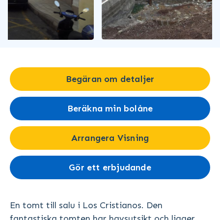
Begäran om detaljer
Beräkna min bolåne
Arrangera Visning
Gör ett erbjudande
En tomt till salu i Los Cristianos. Den
fantastiska tomten har havsutsikt och ligger