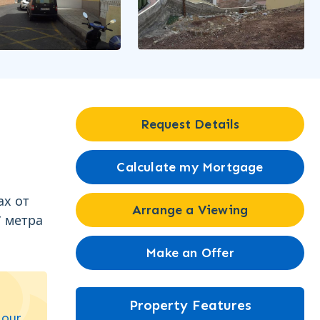
Request Details
Calculate my Mortgage
ах от
Arrange a Viewing
7 метра
Make an Offer
Property Features
 our