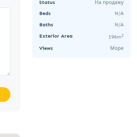
Status
На продажу
Beds
N/A
Baths
N/A
2
Exterior Area
196m
Views
Море