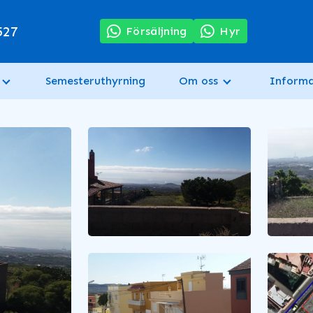
527
Försäljning
Hyr
Semesteruthyrning
Om oss
Informa