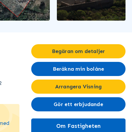
Begäran om detaljer
Beräkna min bolåne
2
Arrangera Visning
Gör ett erbjudande
 med
Om Fastigheten