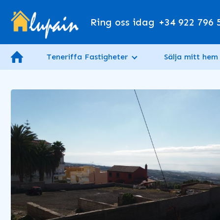
Ring oss idag
+34 922 796 
Teneriffa Fastigheter
Sälja mitt hem