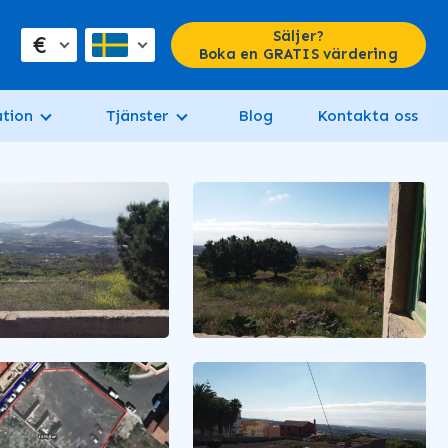
Säljer?
€
Boka en GRATIS värdering
tion
Tjänster
Blog
Kontakta oss