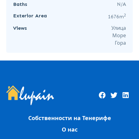
Baths
N/A
2
Exterior Area
1676m
Views
Улица
Море
Гора
Собственности на Тенерифе
О нас