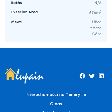
Baths
N/A
2
Exterior Area
1676m
Views
Ulica
Morze
Góra
Nieruchomości na Teneryfie
O nas