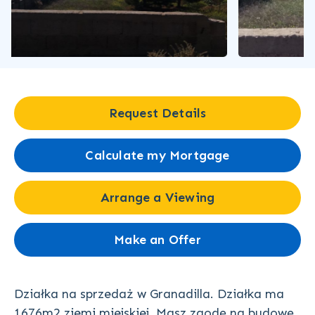
Request Details
Calculate my Mortgage
Arrange a Viewing
Make an Offer
Działka na sprzedaż w Granadilla. Działka ma
1676m2 ziemi miejskiej. Masz zgodę na budowę