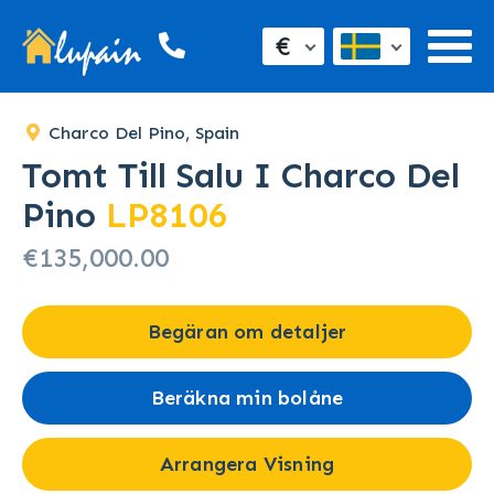
€
Charco Del Pino, Spain
Tomt Till Salu I Charco Del
Pino
LP8106
€135,000.00
Begäran om detaljer
Beräkna min bolåne
Arrangera Visning