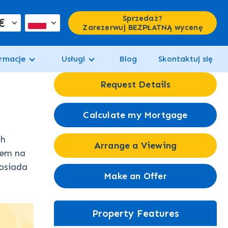
Sprzedaż?
€
Zarezerwuj BEZPŁATNĄ wycenę
rmacje
Usługi
Blog
Skontaktuj się
Request Details
Calculate my Mortgage
ch
Arrange a Viewing
iem na
osiada
Make an Offer
Property Features