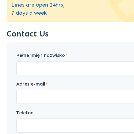
Lines are open 24hrs,
7 days a week
Contact Us
Pełne imię i nazwisko
Adres e-mail
Telefon