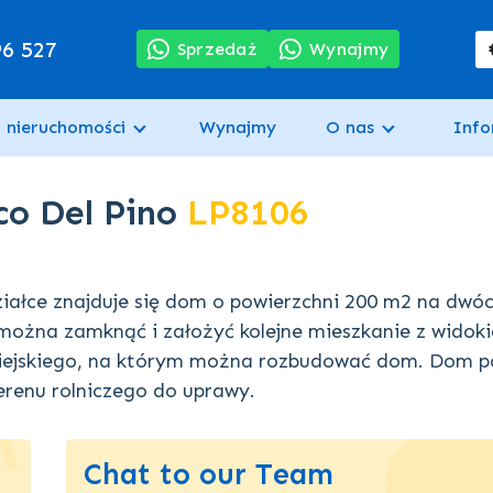
96 527
Sprzedaż
Wynajmy
 nieruchomości
Wynajmy
O nas
Info
co Del Pino
LP8106
ziałce znajduje się dom o powierzchni 200 m2 na dwó
można zamknąć i założyć kolejne mieszkanie z widok
miejskiego, na którym można rozbudować dom. Dom p
terenu rolniczego do uprawy.
Chat to our Team