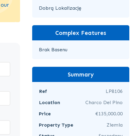
 our
Dobrą Lokalizację
Complex Features
Brak Basenu
Summary
Ref
LP8106
Location
Charco Del Pino
Price
€135,000.00
Property Type
Ziemia
Status
Sprzedany