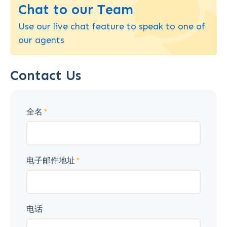
Chat to our Team
Use our live chat feature to speak to one of
our agents
Contact Us
全名
电子邮件地址
电话