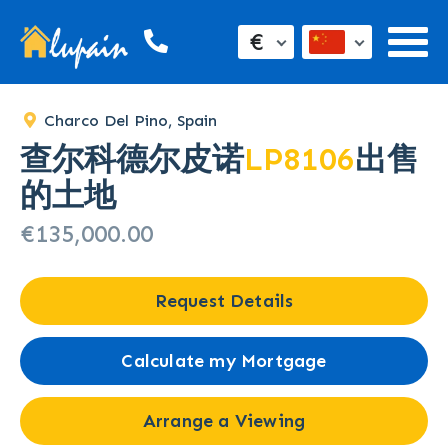
€
Charco Del Pino, Spain
查尔科德尔皮诺
LP8106
出售
的土地
€135,000.00
Request Details
Calculate my Mortgage
Arrange a Viewing