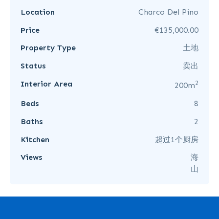
Location
Charco Del Pino
Price
€135,000.00
Property Type
土地
Status
卖出
2
Interior Area
200m
Beds
8
Baths
2
Kitchen
超过1个厨房
Views
海
山