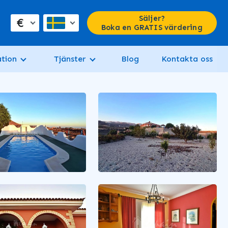
Säljer?
€
Boka en GRATIS värdering
tion
Tjänster
Blog
Kontakta oss