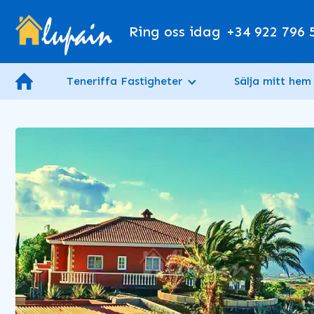
Ring oss idag
+34 922 796 
Teneriffa Fastigheter
Sälja mitt hem