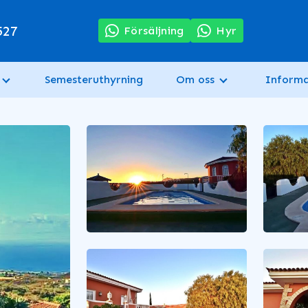
527
Försäljning
Hyr
Semesteruthyrning
Om oss
Informa