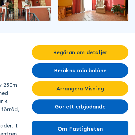
Begäran om detaljer
Beräkna min bolåne
av 250m
Arrangera Visning
med
r 4
Gör ett erbjudande
 förråd,
ader. I
Om Fastigheten
centren