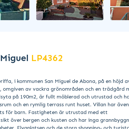
n Miguel
LP4362
Teneriffa, i kommunen San Miguel de Abona, på en höjd 
2, omgiven av vackra grönområden och en trädgård 
dsyta på 190m2, är fullt möblerad och utrustad och ha
rum och en rymlig terrass runt huset. Villan har även
lats för barn. Fastigheten är utrustad med ett
tsikt över bergen och kusten och har inga grannbyggn
eter. Flygplatsen och de stora shopping- och turist