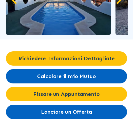
…
Richiedere Informazioni Dettagliate
Calcolare il mio Mutuo
Fissare un Appuntamento
Lanciare un Offerta