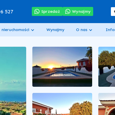
96 527
Sprzedaż
Wynajmy
 nieruchomości
Wynajmy
O nas
Info