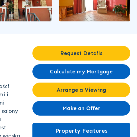
Request Details
Calculate my Mortgage
ości
Arrange a Viewing
i i
ni
Make an Offer
 salony
a
est
Property Features
ę wioska