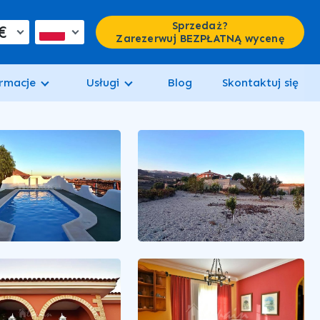
Sprzedaż?
€
Zarezerwuj BEZPŁATNĄ wycenę
rmacje
Usługi
Blog
Skontaktuj się