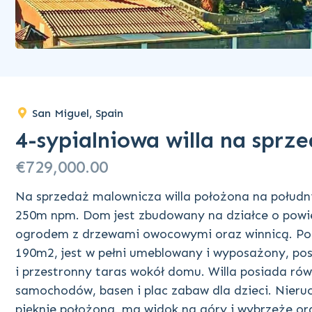
San Miguel, Spain
4-sypialniowa willa na sprz
€729,000.00
Na sprzedaż malownicza willa położona na południ
250m npm. Dom jest zbudowany na działce o powie
ogrodem z drzewami owocowymi oraz winnicą. Pos
190m2, jest w pełni umeblowany i wyposażony, posia
i przestronny taras wokół domu. Willa posiada ró
samochodów, basen i plac zabaw dla dzieci. Nieru
pięknie położona, ma widok na góry i wybrzeże or