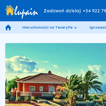
Zadzwoń dzisiaj
+34 922 7
Nieruchomości na Teneryfie
Sprzedaż