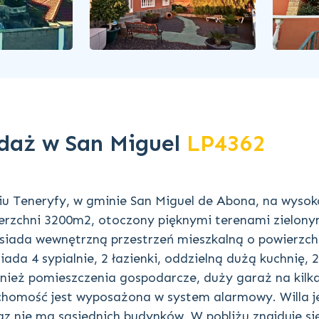
edaż w San Miguel
LP4362
u Teneryfy, w gminie San Miguel de Abona, na wysok
rzchni 3200m2, otoczony pięknymi terenami zielonym
iada wewnętrzną przestrzeń mieszkalną o powierzch
da 4 sypialnie, 2 łazienki, oddzielną dużą kuchnię, 2
wnież pomieszczenia gospodarcze, duży garaż na kilk
chomość jest wyposażona w system alarmowy. Willa j
az nie ma sąsiednich budynków. W pobliżu znajduje si